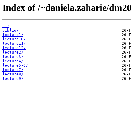
Index of /~daniela.zaharie/dm2
../
biblio/
lecture1/
lecture10/
lecture11/
lecture12/
lecture2/
lecture3/
lecture4/
lecture5-6/
lecture7/
lecture8/
lecture9/