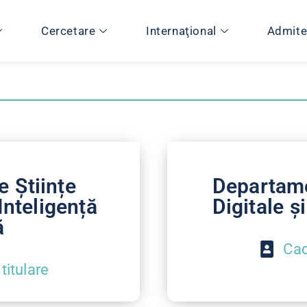
Cercetare
Internaţional
Admite
 Științe
Departame
Inteligență
Digitale ș
ă
Cad
titulare