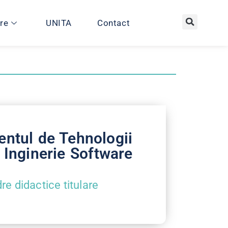
re
UNITA
Contact
ntul de Tehnologii
i Inginerie Software
re didactice titulare